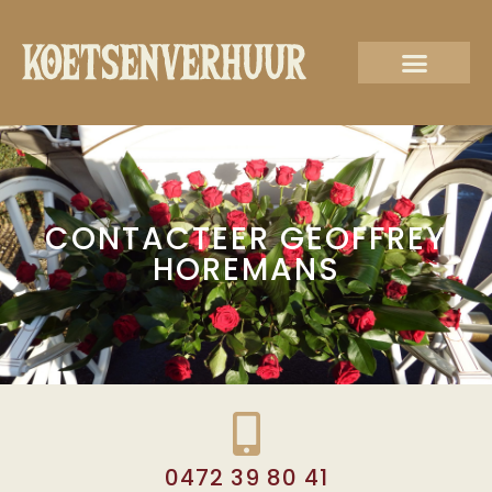
ONDERHOUD & HERST
CONTACTEER GEOFFREY
HOREMANS
0472 39 80 41