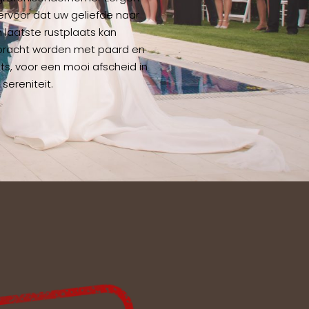
 ervoor dat uw geliefde naar
 laatste rustplaats kan
racht worden met paard en
ts, voor een mooi afscheid in
 sereniteit.