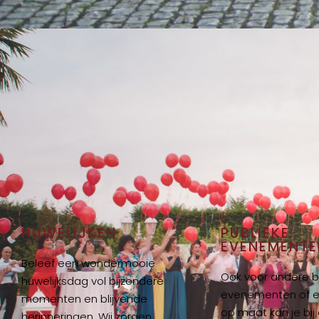
HUWELIJKEN
PUBLIEKE
EVENEMENTE
Beleef een wondermooie
Ook voor andere b
huwelijksdag vol bijzondere
evenementen of 
momenten en blijvende
op maat kan je bij 
herinneringen. Wij zorgen