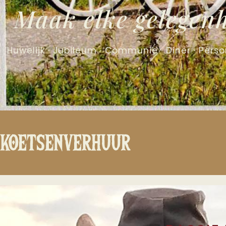
Maak elke gelegenh
Huwelijk · Jubileum · Communie · Diner · Perso