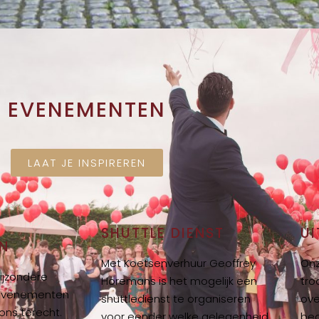
EVENEMENTEN
LAAT JE INSPIREREN
SHUTTLE DIENST
U
N
Met Koetsenverhuur Geoffrey
Onz
ijzondere
Horemans is het mogelijk een
tro
evenementen
shuttledienst te organiseren
ove
ons terecht.
voor eender welke gelegenheid
beg