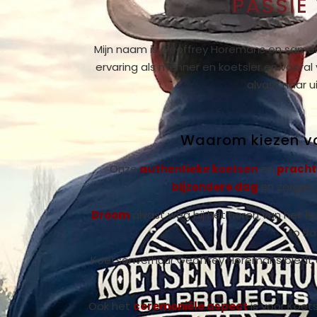
PASSIE
Mijn naam is Geoffrey Horemans en samen m
ervaring als menner en koetsier en vooral 
alvast naar u
Waarom kiezen v
Onze
authentieke koetsen
en
pracht
bijzondere dag
en zorgen 
Droom
alvast weg bij het horen van het h
to Ba
Koetsenverhuur Geoffrey Horemans biedt 
Ook het
ceremoniële aspect
is voor Koet