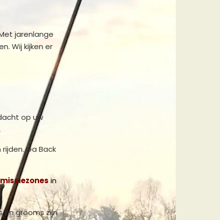
 Met jarenlange
. Wij kijken er
dacht op uw
.
rijden. Ga Back
emissiezones
in
s en grooms zijn