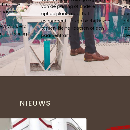
of media-
van de parking of andere
wij
opnames,
ophaalplaats naar het
een
,
evenement. Je kan hierbij kiezen
geb
 A Wish, etc.
tussen kleine koetsen of een
koe
nge ervaring.
paardentram.
alle
NIEUWS