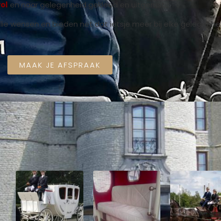
vol
en naar gelegenheid gekleed en uitgerust.
llie wensen en bieden net dat ietsje meer bij elke gelegenhei
MAAK JE AFSPRAAK