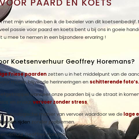
 VOOR PAARD EN KOETS
et mijn vriendin ben ik de bezieler van dit koetsenbedrijf.
veel passie voor paard en koets bent u bij ons in goeie handen
it u mee te nemen in een bijzondere ervaring !
oor Koetsenverhuur Geoffrey Horemans?
ige Friese paarden
zetten u in het middelpunt van de aan
voor mooie, blijvende herinneringen en
schitterende foto’s
oefgetrappel wanneer onze paarden bij u de straat in komen 
sics en ervaar
vervoer zonder stress
.
een ecologische manier van vervoer waardoor we de
lage 
kunnen rijden
zonder problemen.
senverhuur Geoffrey Horemans erg belangrijk ; Onze koetsier