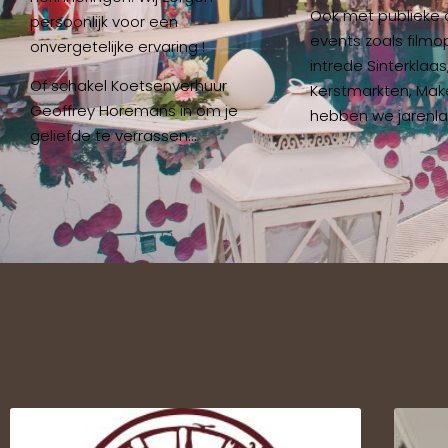
Ook met publieke 
persoonlijk voor een
events zoals film
onvergetelijke ervaring !
intrede Sinterklaas
Of schakel Koetsenverhuur
Kerstmarkten, Make
Geoffrey Horemans in om je
hebben we jarenla
geliefde te verrassen…