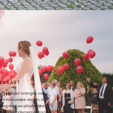
ITVAART
e paarden brengen ook
ost in moeilijke dagen. In
rleg met uw plaatselijke
rafenisondernemer zorgen