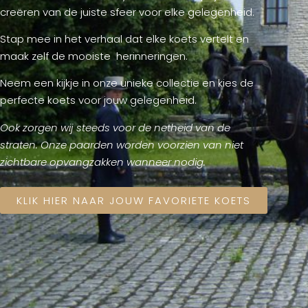
creëren van de juiste sfeer voor elke gelegenheid.
Stap mee in het verhaal dat elke koets vertelt en
maak zelf de mooiste herinneringen.
Neem een kijkje in onze unieke collectie en kies de
perfecte koets voor jouw gelegenheid.
Ook zorgen wij steeds voor de netheid van de
straten. Onze paarden worden voorzien van niet
zichtbare opvangzakken wanneer nodig.
KLIK HIER NAAR JOUW FAVORIETE KOETS