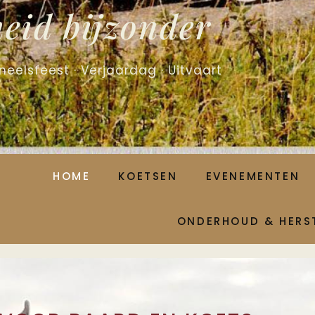
eid bijzonder
neelsfeest · Verjaardag · Uitvaart
HOME
KOETSEN
EVENEMENTEN
ONDERHOUD & HERS